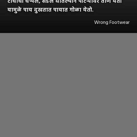
टाचांची चप्पल, सँडल घातल्याने पोटऱ्यावर ताण येतो
यामुळे पाय दुखतात पायात गोळा येतो.
Wrong Footwear