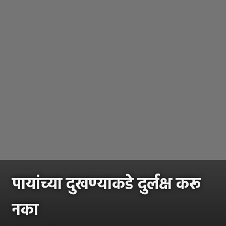
पायांच्या दुखण्याकडे दुर्लक्ष करू
नका