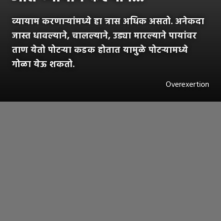
व्यायाम करणाऱ्यांमध्ये हा त्रास अधिक असतो. अनेकदा
जास्त धावल्याने, चालल्याने, उड्या मारल्याने पायांवर
ताण येतो पोटऱ्या कडक होतात यामुळे पोटऱ्यामध्ये
गोळा येऊ शकतो.
Overexertion