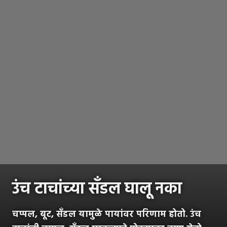
उंच टाचांच्या सँडल घालू नका
चप्पल, बूट, सँडल यामुळे पायांवर परिणाम होतो. उंच