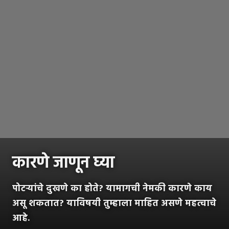
कारणे जाणून घ्या
पोटऱ्यांचे दुखणे का होते? यामागची नेमकी कारणे काय
असू शकतात? याविषयी तुम्हाला माहित असणे महत्वाचे
आहे.