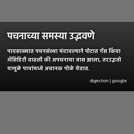
पचनाच्या समस्या उद्भवणे
पावसाळ्यात पचनसंस्था मंदावल्याने पोटात गॅस किंवा
ॲसिडिटी वाढली की अपचनाचा त्रास झाला, तरउद्भतो
यामुळे पायांमध्ये अचानक गोळे येतात.
digestion | googl;e