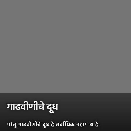
गाढवीणीचे दूध
परंतु गाढवीणीचे दूध हे सर्वाधिक महाग आहे.