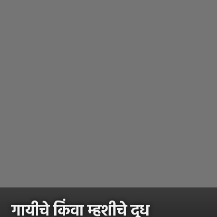
गायीचे किंवा म्हशीचे दूध