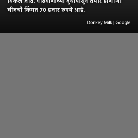
विकले जाते. गाढवीणीच्या दूधापासून तयार होणाऱ्या
चीजची किंमत ७० हजार रुपये आहे.
Donkey Milk | Google