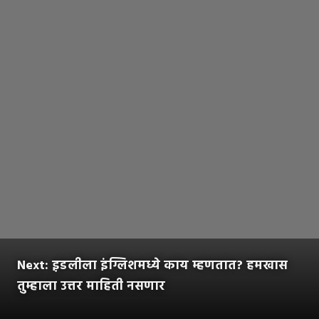
Next: इ़डलीला इंग्लिशमध्ये काय म्हणतात? हमखास
तुम्हाला उत्तर माहिती नसणार