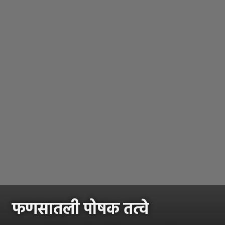
फणसातली पोषक तत्वे