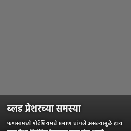
ब्लड प्रेशरच्या समस्या
फणसामध्ये पोटॅशियमचे प्रमाण चांगले असल्यामुळे हाय