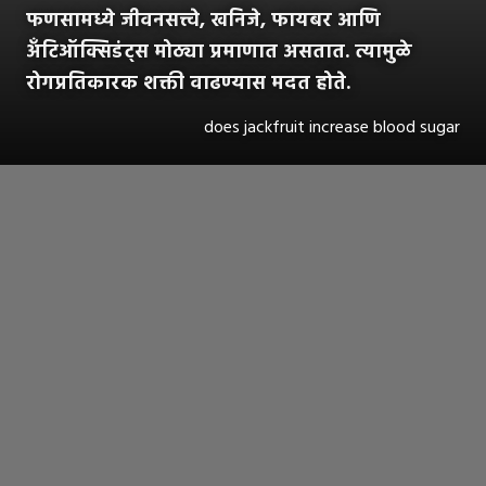
फणसामध्ये जीवनसत्त्वे, खनिजे, फायबर आणि
अँटिऑक्सिडंट्स मोठ्या प्रमाणात असतात. त्यामुळे
रोगप्रतिकारक शक्ती वाढण्यास मदत होते.
does jackfruit increase blood sugar