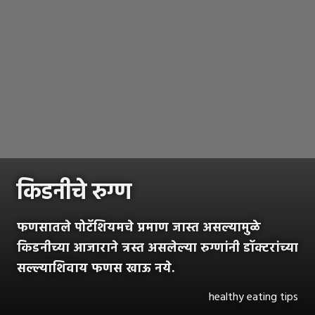
किडनीचे रुग्ण
फणसातले पोटॅशियमचे प्रमाण जास्त असल्यामुळे
किडनीच्या आजाराने त्रस्त असलेल्या रुग्णांनी डॉक्टरांच्या
सल्ल्याशिवाय फणस खाऊ नये.
healthy eating tips