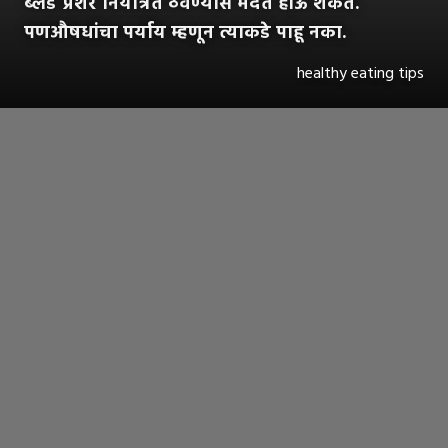
ब्लड प्रेशर नियंत्रित ठेवण्यास मदत होऊ शकते.
पणऔषधांचा पर्याय म्हणून त्याकडे पाहू नका.
healthy eating tips