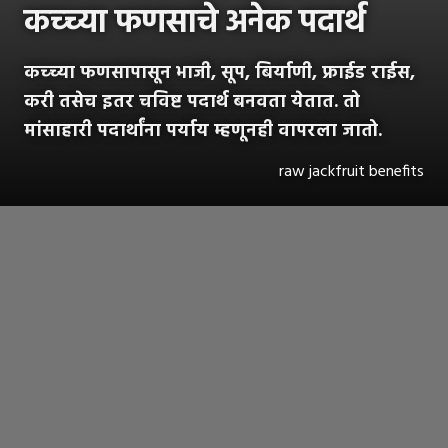
कच्च्या फणसाचे अनेक पदार्थ
कच्च्या फणसापासून भाजी, सूप, बिर्याणी, फ्राईड राईस,
करी तसेच इतर चविष्ट पदार्थ बनवता येतात. तो
मांसाहारी पदार्थांना पर्याय म्हणूनही वापरला जातो.
raw jackfruit benefits