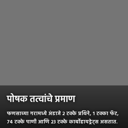
पोषक तत्वांचे प्रमाण
फणसाच्या गरामध्ये अंडाजे २ टक्के प्रथिने, १ टक्का फॅट,
७४ टक्के पाणी आणि २३ टक्के कार्बोहायड्रेट्स असतात.