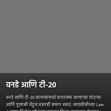
वनडे आणि टी-20
वनडे आणि टी-20 सामन्यांमध्ये वापरल्या जाणाऱ्या पांढऱ्या
आणि गुलाबी चेंडूचं वजनही समान असतं. आयसीसीच्या Law