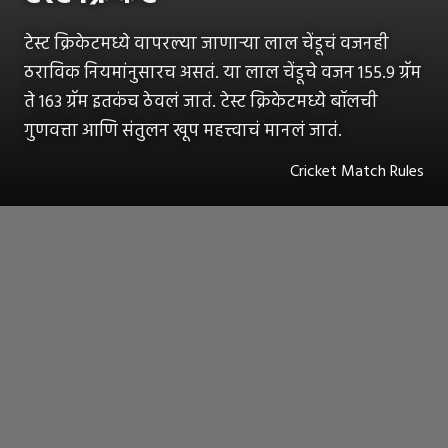
टेस्ट क्रिकेटमध्ये वापरल्या जाणाऱ्या लाल चेंडूचं वजनही
ठराविक नियमांनुसारच असतं. या लाल चेंडूचे वजन 155.9 ग्रॅम
ते 163 ग्रॅम इतकंच ठेवलं जातं. टेस्ट क्रिकेटमध्ये बॉलची
गुणवत्ता आणि संतुलन खूप महत्त्वाचं मानलं जातं.
Cricket Match Rules