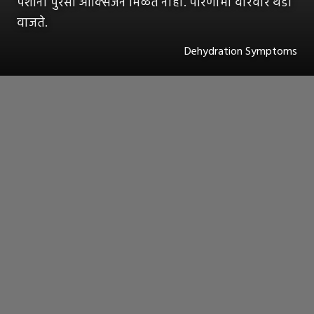
पेशींना पुरेसा ऑक्सिजन मिळत नाही. परिणामी वारंवार थंडी
वाजते.
Dehydration Symptoms