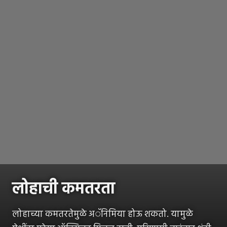
लोहाची कमतरता
लोहाच्या कमतरतेमुळे अॅनिमिया होऊ शकतो. यामुळे