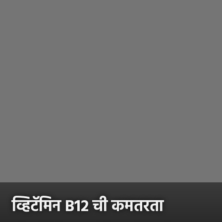
व्हिटॅमिन B12 ची कमतरता