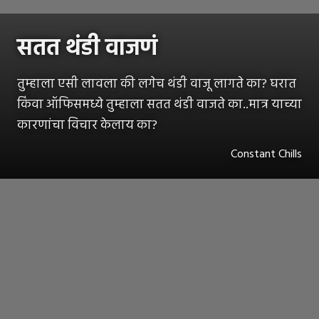
सतत थंडी वाजणं
तुम्हाला एसी लावला की लगेच थंडी वाजू लागते का? घरात
किंवा ऑफिसमध्ये तुम्हाला सतत थंडी वाजते का..मात्र याच्या
कारणांचा विचार केलाय का?
Constant Chills