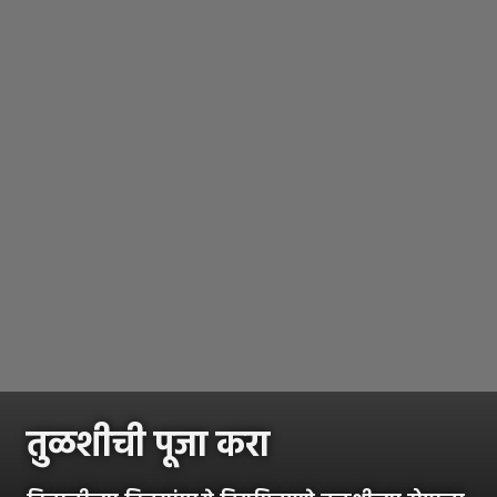
तुळशीची पूजा करा