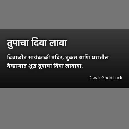
तुपाचा दिवा लावा
दिवाळीत सायंकाळी मंदिर, तुळस आणि घरातील
देव्हाऱ्यात शुद्ध तुपाचा दिवा लावावा.
Diwali Good Luck