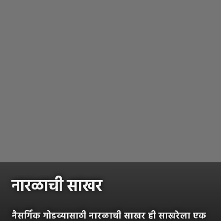
नारळाची साखर
नैसर्गिक गोडव्यासाठी नारळाची साखर ही साखरेला एक