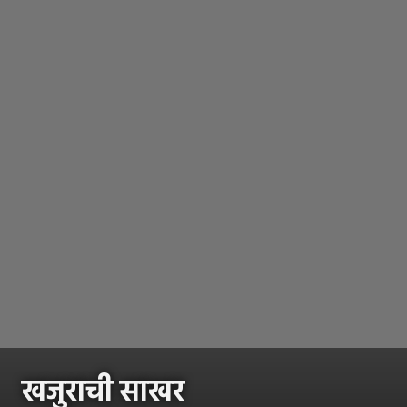
खजुराची साखर