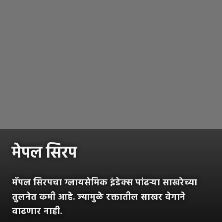
मेपल सिरप
मॅपल सिरपचा ग्लायसेमिक इंडेक्स पांढऱ्या साखरेच्या
तुलनेत कमी आहे. ज्यामुळे रक्तातील साखर वेगाने
वाढणार नाही.