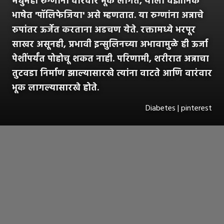
मधुमेही रुग्णांना वारंवार भूक लागते, याला वैज्ञानिक
भाषेत 'पॉलिफेजिया' असे म्हणतात. या रुग्णांना अन्नाचे
रुपांतर ऊर्जेत करताना अडचण येते. रक्तामध्ये भरपूर
साखर असूनही, प्रभावी इन्सुलिनच्या अभावामुळे ही ऊर्जा
पेशींपर्यंत पोहोचू शकत नाही. परिणामी, शरीरात अन्नाचा
तुटवडा निर्माण झाल्यासारखे त्यांना वाटते आणि वारंवार
भूक लागल्यासारखे होते.
Diabetes | pinterest