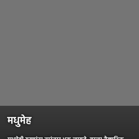
मधुमेह