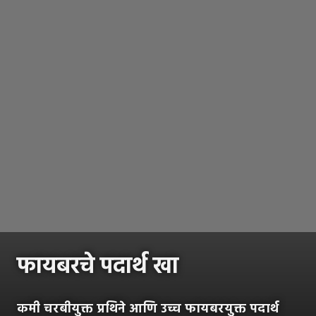
फायबरचे पदार्थ खा
कमी चरबीयुक्त प्रथिने आणि उच्च फायबरयुक्त पदार्थ