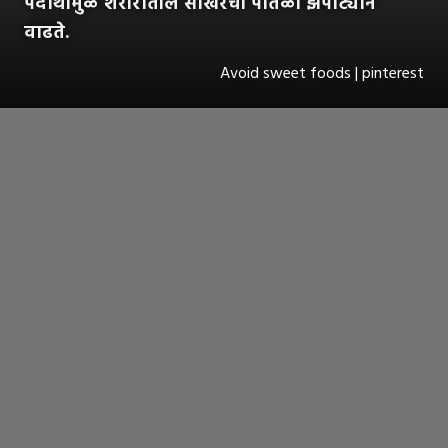
पदार्थांमुळे शरीरातील साखरेची पातळी झपाट्याने
वाढते.
Avoid sweet foods | pinterest