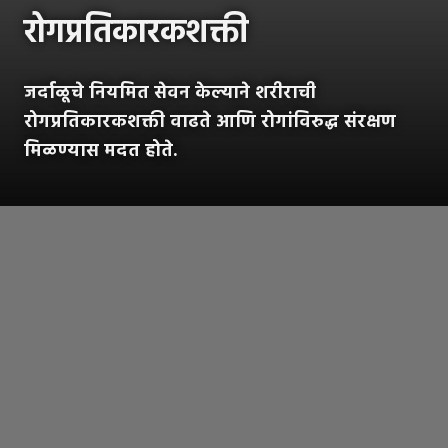
रोगप्रतिकारकशक्ती
जर्दाळूचे नियमित सेवन केल्याने शरीराची
रोगप्रतिकारकशक्ती वाढते आणि रोगांविरुद्ध संरक्षण
मिळण्यास मदत होते.