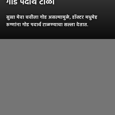
गोड पदार्थ टाळा
सुखा मेवा चवीला गोड असल्यामुळे, डॉक्टर मधुमेह
रुग्णांना गोड पदार्थ टाळण्याचा सल्ला देतात.