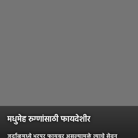
मधुमेह रुग्णांसाठी फायदेशीर
जर्दाळूमध्ये भरपूर फायबर असल्यामुळे त्याचे सेवन