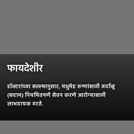
फायदेशीर
डॉक्टरांच्या सल्ल्यानुसार, मधुमेह रुग्णांसाठी जर्दाळू
(बदाम) नियमितपणे सेवन करणे आरोग्यासाठी
लाभदायक ठरते.