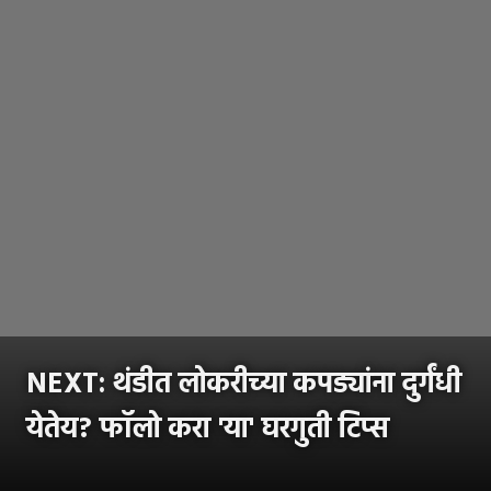
NEXT:
थंडीत लोकरीच्या कपड्यांना दुर्गंधी
येतेय? फॉलो करा 'या' घरगुती टिप्स