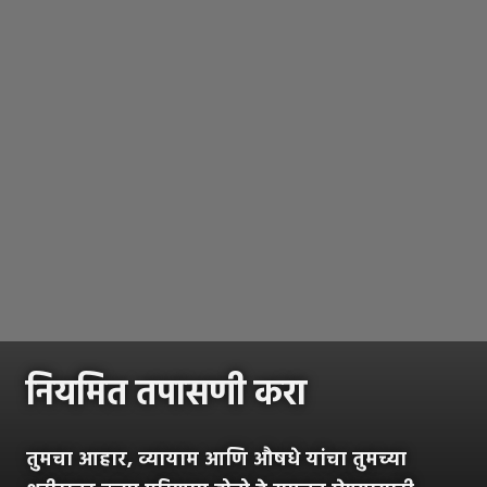
नियमित तपासणी करा
तुमचा आहार, व्यायाम आणि औषधे यांचा तुमच्या