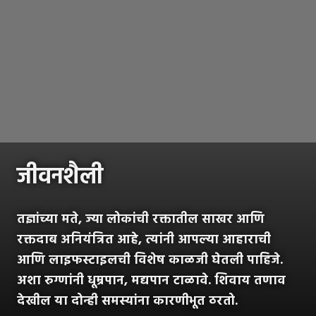
जीवनशैली
तज्ञांच्या मते, ज्या लोकांची रक्तातील साखर आणि
रक्तदाब अनियंत्रित आहे, त्यांनी आपल्या आहाराची
आणि लाइफस्टाइलची विशेष काळजी घेतली पाहिजे.
अशा रुग्णांनी धूम्रपान, मद्यपान टाळावे. शिवाय तणाव
देखील या दोन्ही समस्यांना कारणीभूत ठरतो.