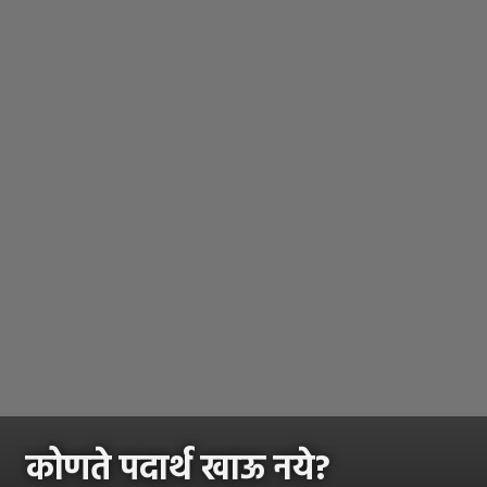
कोणते पदार्थ खाऊ नये?