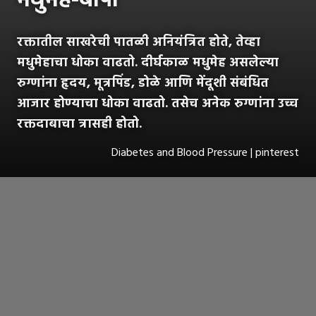
मधुमेह-बीपी
रक्तातील साखरेची पातळी अनियंत्रित होते, तेव्हा
मधुमेहाचा धोका वाढतो. दीर्घकाळ मधुमेह असलेल्या
रुग्णांना हृदय, मूत्रपिंड, डोळे आणि मेंदूशी संबंधित
आजार होण्याचा धोका वाढतो. तसेच अनेक रुग्णांना उच्च
रक्तदाबाचा त्रासही होतो.
Diabetes and Blood Pressure | pinterest