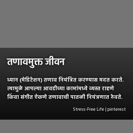
तणावमुक्त जीवन
ध्यान (मेडिटेशन) तणाव नियंत्रित करण्यास मदत करते.
त्यामुळे आपल्या आवडीच्या कामांमध्ये व्यस्त राहणे
किंवा संगीत ऐकणे तणावाची पातळी नियंत्रणात ठेवते.
Stress-Free Life | pinterest