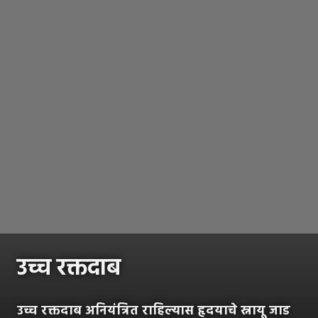
उच्च रक्तदाब
उच्च रक्तदाब अनियंत्रित राहिल्यास हृदयाचे स्नायू जाड