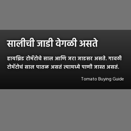
सालीची जाडी वेगळी असते
हायब्रिड टोमॅटोचे साल आणि जरा जाडसर असते. गावठी
टोमॅटोचं साल पातळ असतं त्यामध्ये पाणी जास्त असतं.
Tomato Buying Guide