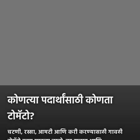
कोणत्या पदार्थांसाठी कोणता
टोमॅटो?
चटणी, रस्सा, आमटी आणि करी करण्यासाठी गावठी