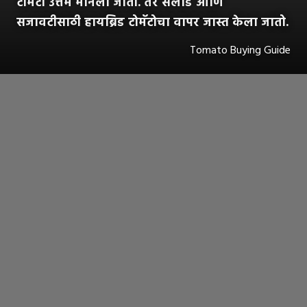
टोमॅटो उत्तम मानला जातो. तर सलाड आणि
सजावटीसाठी हायब्रिड टोमॅटोचा वापर जास्त केला जातो.
Tomato Buying Guide