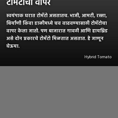
टोमॅटोचा वापर
स्वयंपाक घरात टोमॅटो असतातच. भाजी, आमटी, रस्सा,
बिर्याणी किंवा डाळीमध्ये चव वाढवण्यासाठी टोमॅटोचा
वापर केला जातो. पण बाजारात गावठी आणि हायब्रिड
असे दोन प्रकारचे टोमॅटो मिळतात असतात. हे जाणून
घेऊया.
Hybrid Tomato