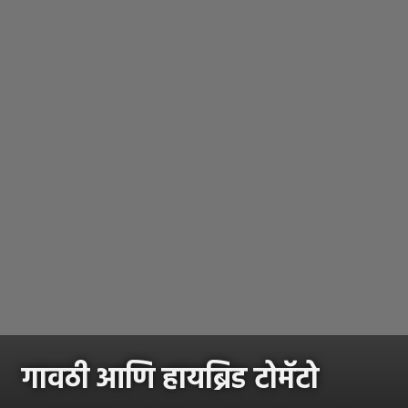
गावठी आणि हायब्रिड टोमॅटो