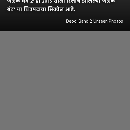
'देऊळ बंद 2' हा 2015 साली रिलीज झालेल्या 'देऊळ
बंद' या चित्रपटाचा सिक्वेल आहे.
Deool Band 2 Unseen Photos