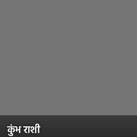
कुंभ राशी