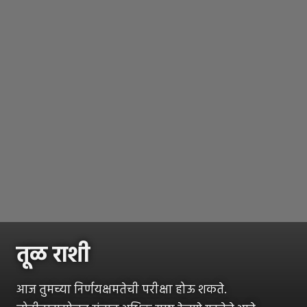
तूळ राशी
आज तुमच्या निर्णयक्षमतेची परीक्षा होऊ शकते.