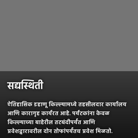
सद्यस्थिती
ऐतिहासिक डहाणू किल्ल्यामध्ये तहसीलदार कार्यालय
आणि कारागृह कार्यरत आहे. पर्यटकांना केवळ
किल्ल्याच्या बाहेरील तटबंदीपर्यंत आणि
प्रवेशद्वारावरील दोन तोफांपर्यंतच प्रवेश मिळतो.