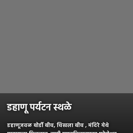
डहाणू पर्यटन स्थळे
डहाणूजवळ बोर्डी बीच, चिखला बीच , मंदिरे येथे