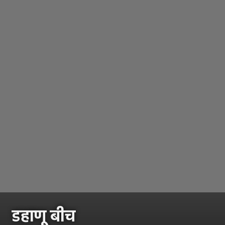
डहाणू बीच