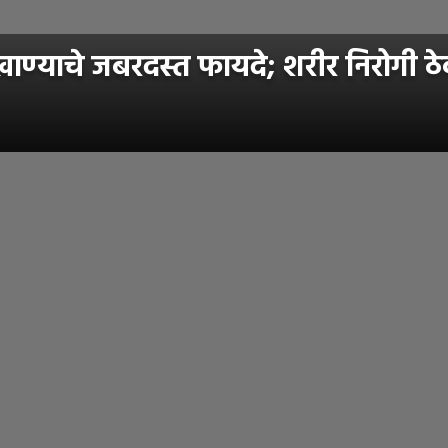
ाण्याचे जबरदस्त फायदे; शरीर निरोगी ठे