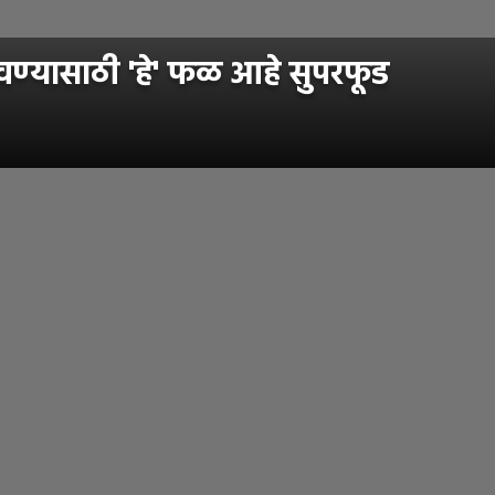
वण्यासाठी 'हे' फळ आहे सुपरफूड