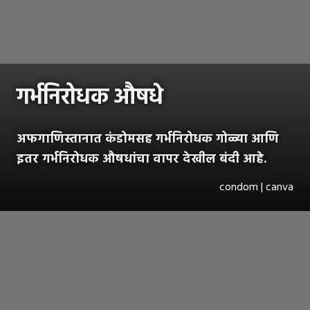
गर्भनिरोधक औषधे
अफगाणिस्तानात कंडोमसह गर्भनिरोधक गोळ्या आणि
इतर गर्भनिरोधक औषधांचा वापर देखील बंदी आहे.
condom | canva