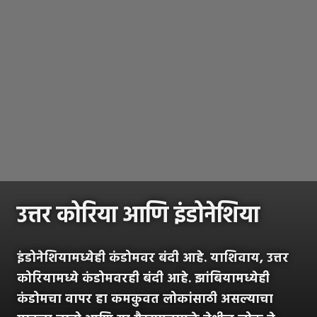
उत्तर कोरिया आणि इंडोनेशिया
इंडोनेशियामध्येही कंडोमवर बंदी आहे. याशिवाय, उत्तर
कोरियामध्ये कंडोमवरही बंदी आहे. झांबियामध्येही
कंडोमचा वापर हा कमकुवत लोकांसाठी असल्याचा