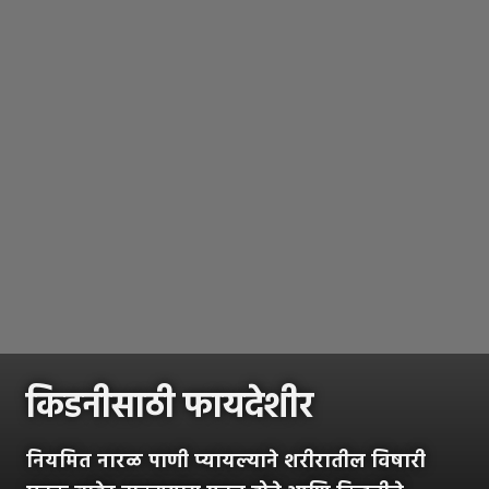
किडनीसाठी फायदेशीर
नियमित नारळ पाणी प्यायल्याने शरीरातील विषारी