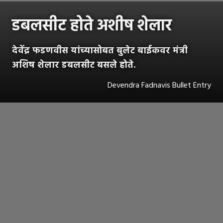
डबलसीट होते अशीष शेलार
देवेंद्र फडणवीस यांच्यासोबत बुलेट बाईकवर मंत्री
अशिष शेलार डबलसीट बसले होते.
Devendra Fadnavis Bullet Entry