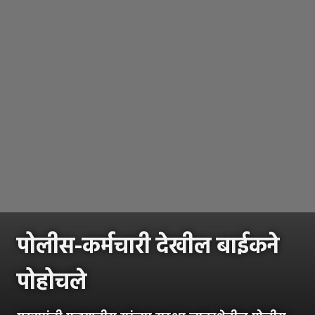
पोलीस-कर्मचारी देखील बाईकने
पोहोचले