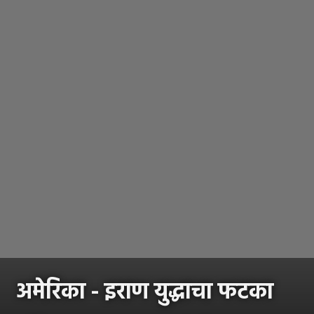
अमेरिका - इराण युद्धाचा फटका