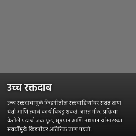
उच्च रक्तदाब
उच्च रक्तदाबामुळे किडनीतील रक्तवाहिन्यांवर सतत ताण
येतो आणि त्याचं कार्य बिघडू शकतं. जास्त मीठ, प्रक्रिया
केलेले पदार्थ, जंक फूड, धूम्रपान आणि मद्यपान यांसारख्या
सवयींमुळे किडनीवर अतिरिक्त ताण पडतो.