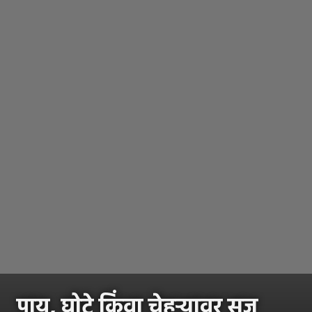
पाय, घोटे किंवा चेहऱ्यावर सूज