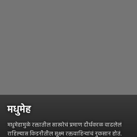
मधुमेह
मधुमेहामुळे रक्तातील साखरेचं प्रमाण दीर्घकाळ वाढलेलं
राहिल्यास किडनीतील सूक्ष्म रक्तवाहिन्यांचं नुकसान होतं.