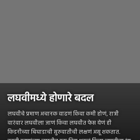
लघवीमध्ये होणारे बदल
लघवीचे प्रमाण अचानक वाढणं किंवा कमी होणं, रात्री
वारंवार लघवीला जाणं किंवा लघवीत फेस येणं ही
किडनीच्या बिघाडाची सुरुवातीची लक्षणं असू शकतात.