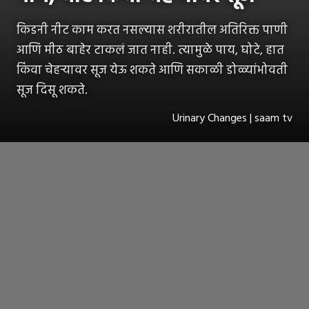
किडनी नीट काम करत नसल्यास शरीरातील अतिरिक्त पाणी
आणि मीठ बाहेर टाकलं जात नाही. त्यामुळे पाय, घोटे, हात
किंवा चेहऱ्यावर सूज येऊ शकते आणि सकाळी डोळ्यांभोवती
सूज दिसू शकते.
Urinary Changes | saam tv