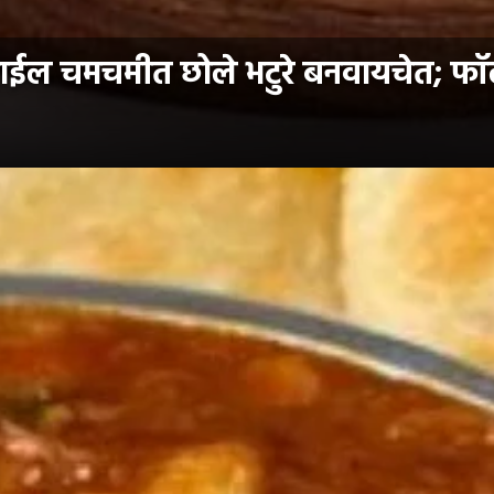
ाईल चमचमीत छोले भटुरे बनवायचेत; फॉलो 