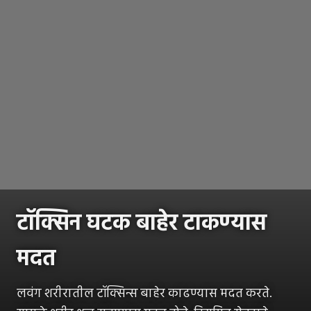
टॉक्सिन घटक बाहेर टाकण्यास
मदत
लवंग शरीरातील टॉक्सिन्स बाहेर काढण्यास मदत करते.