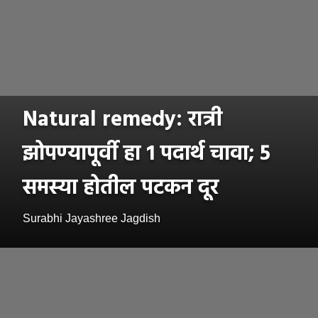
Natural remedy: रात्री
झोपण्यापूर्वी हा 1 पदार्थ चावा; 5
समस्या होतील पटकन दूर
Surabhi Jayashree Jagdish