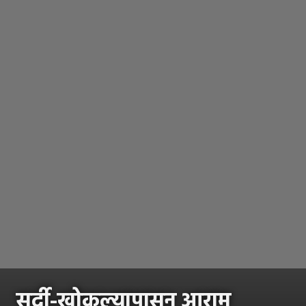
सर्दी-खोकल्यापासून आराम