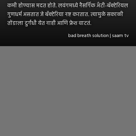
कमी होण्यास मदत होते. लवंगमध्ये नैसर्गिक अँटी-बॅक्टेरियल
गुणधर्म असतात जे बॅक्टेरिया नष्ट करतात. त्यामुळे सकाळी
तोंडाला दुर्गंधी येत नाही आणि फ्रेश वाटतं.
bad breath solution | saam tv