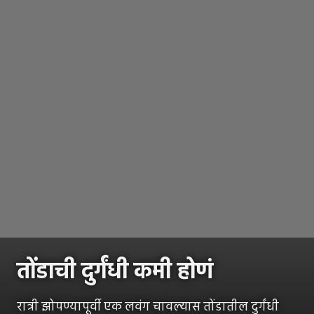
तोंडाची दुर्गंधी कमी होणं
रात्री झोपण्यापूर्वी एक लवंग चावल्यास तोंडातील दुर्गंधी