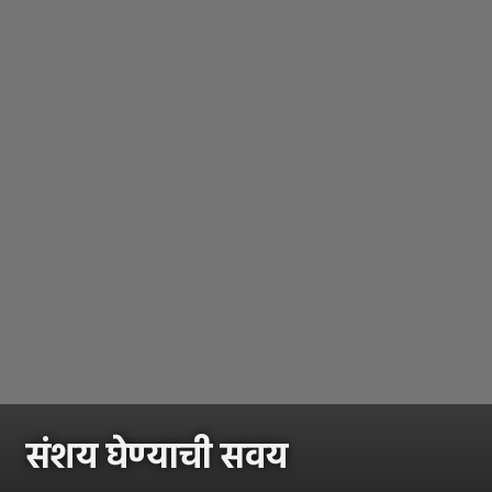
संशय घेण्याची सवय