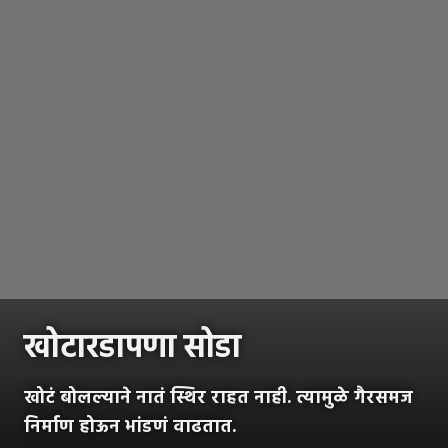
खोटारडापणा सोडा
खोटं बोलल्याने नातं स्थिर राहत नाही. त्यामुळे गैरसमज
निर्माण होऊन भांडणं वाढतात.