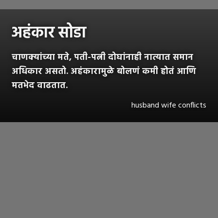
अहंकार सोडा
चाणक्यांच्या मते, पती-पत्नी दोघांनाही नात्यात समान
अधिकार असतो. अहंकारामुळे बोलणं कमी होतं आणि
मतभेद वाढतात.
husband wife conflicts