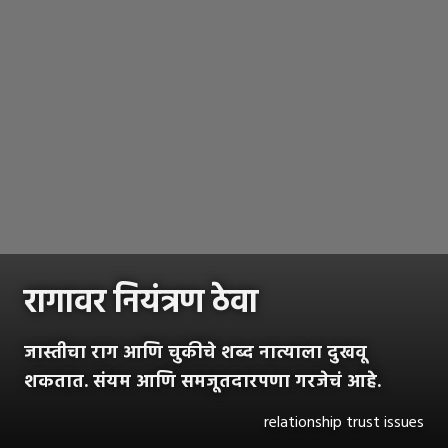
रागावर नियंत्रण ठेवा
जास्तीचा राग आणि चुकीचे शब्द नात्याला दुखवू
शकतात. संयम आणि समजूतदारपणा गरजेचं आहे.
relationship trust issues