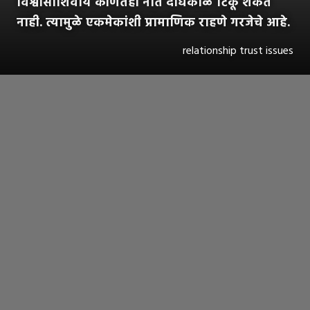
विश्वासाशिवाय कोणतंही नातं दीर्घकाळ टिकू शकत
नाही. त्यामुळे एकमेकांशी प्रामाणिक राहणे गरजेचे आहे.
relationship trust issues