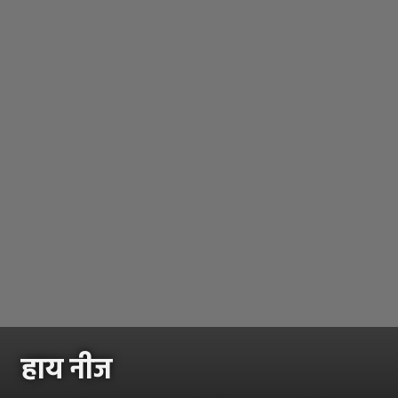
हाय नीज