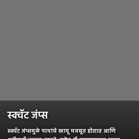
स्क्वॅट जंप्स
स्क्वॅट जंप्समुळे पायांचे स्नायू मजबूत होतात आणि