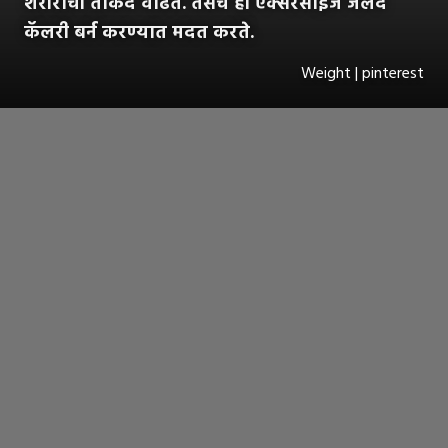
शरीराची ताकद वाढते. तसेच ही एक्सरसाइज जलद
कॅलरी बर्न करण्यात मदत करते.
Weight | pinterest