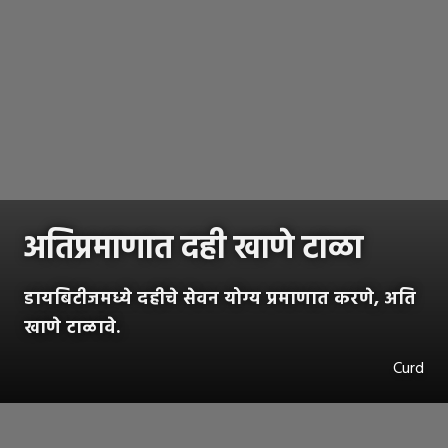
अतिप्रमाणात दही खाणे टाळा
डायबिटीजमध्ये दहीचे सेवन योग्य प्रमाणात करणे, अति
खाणे टाळावे.
Curd