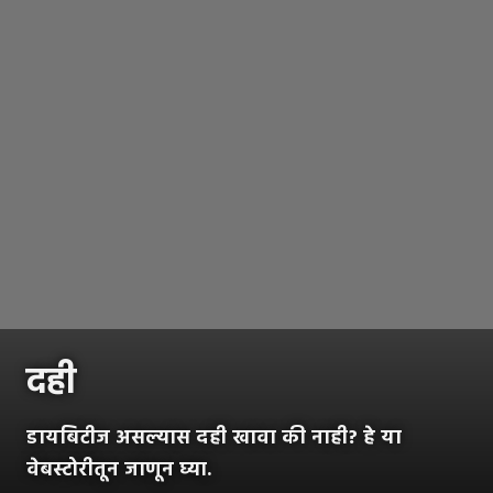
दही
डायबिटीज असल्यास दही खावा की नाही? हे या
वेबस्टोरीतून जाणून घ्या.