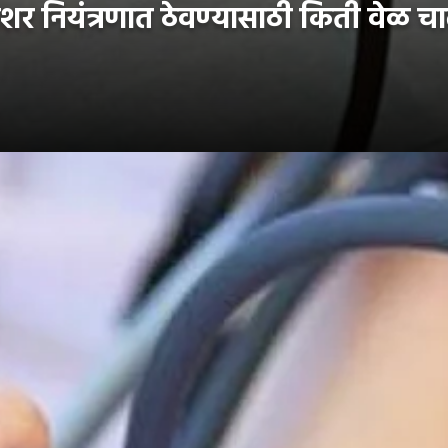
र नियंत्रणात ठेवण्यासाठी किती वेळ चालणं