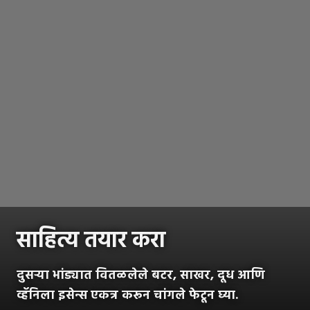
साहित्य तयार करा
दुसऱ्या भांड्यात वितळलेले बटर, साखर, दूध आणि
व्हॅनिला इसेन्स एकत्र करून चांगले फेटून घ्या.