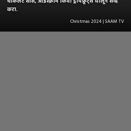
चॉकलेट सॉस, आईस्क्रीम किंवा ड्रायफ्रूट्स घालून सर्व्ह
करा.
Christmas 2024 | SAAM TV