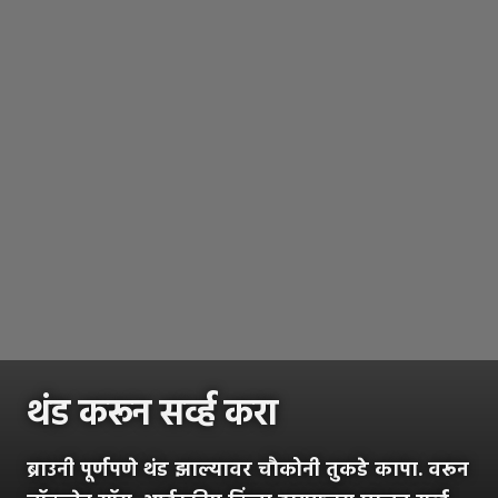
थंड करून सर्व्ह करा
ब्राउनी पूर्णपणे थंड झाल्यावर चौकोनी तुकडे कापा. वरून