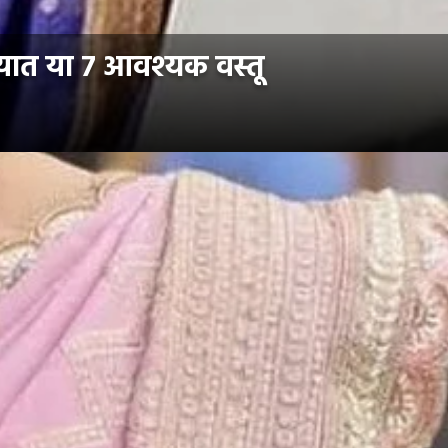
्यात या ७ आवश्यक वस्तू