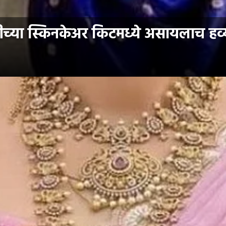
वरीच्या स्किनकेअर किटमध्ये असायलाच हव