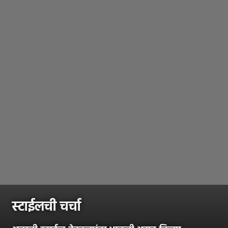
स्टाईलची चर्चा