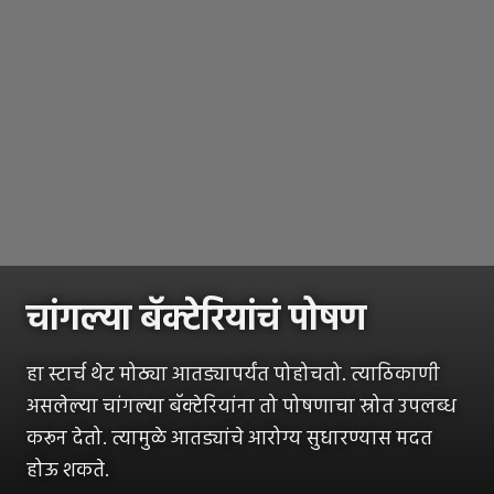
चांगल्या बॅक्टेरियांचं पोषण
हा स्टार्च थेट मोठ्या आतड्यापर्यंत पोहोचतो. त्याठिकाणी
असलेल्या चांगल्या बॅक्टेरियांना तो पोषणाचा स्रोत उपलब्ध
करून देतो. त्यामुळे आतड्यांचे आरोग्य सुधारण्यास मदत
होऊ शकते.