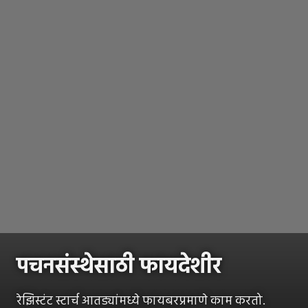
पचनसंस्थेसाठी फायदेशीर
रेझिस्टंट स्टार्च आतड्यांमध्ये फायबरप्रमाणे काम करतो.