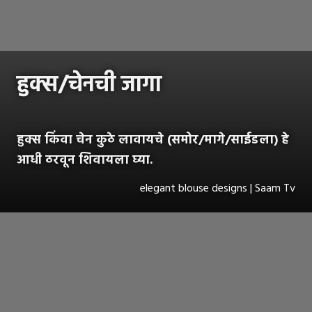
हुक्स/चेनची जागा
हुक्स किंवा चेन कुठे लावायचे (समोर/मागे/साईडला) हे
आधी ठरवून शिवायला घ्या.
elegant blouse designs | Saam Tv