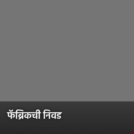
फॅब्रिकची निवड