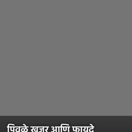
पिवळे खजूर आणि फायदे