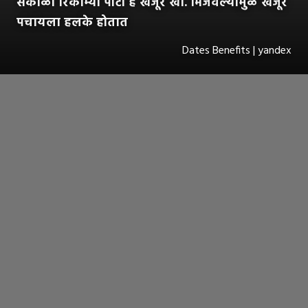
सकाळी रिकाम्या पोटी हे खजूर खा. भिजवल्यामुळे खजूर
पचायला हलके होतात
Dates Benefits | yandex