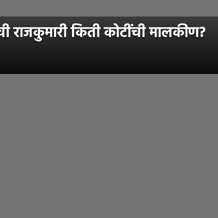
ी राजकुमारी किती कोटींची मालकीण?