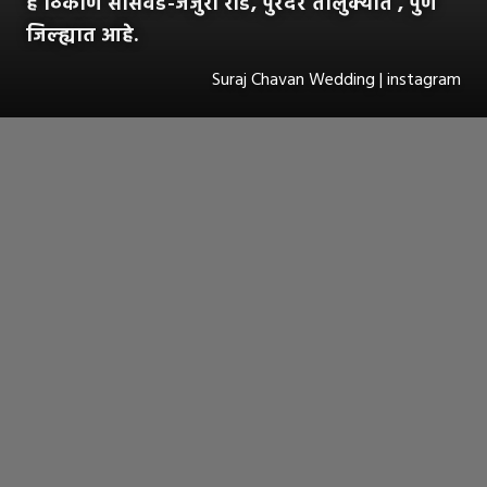
हे ठिकाण सासवड-जेजुरी रोड, पुरंदर तालुक्यात , पुणे
जिल्ह्यात आहे.
Suraj Chavan Wedding | instagram