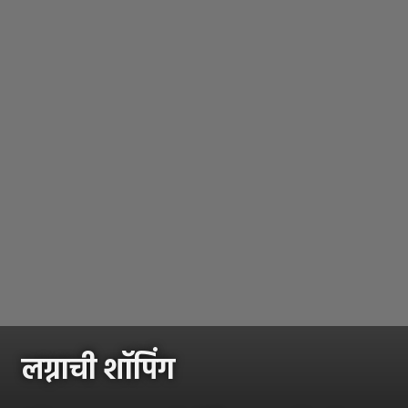
लग्नाची शॉपिंग