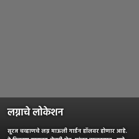
लग्नाचे लोकेशन
सूरज चव्हाणचे लग्न माऊली गार्डन हॉलवर होणार आहे.