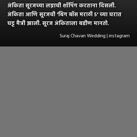
अंकिता सूरजच्या लग्नाची शॉपिंग करताना दिसली.
अंकिता आणि सूरजची 'बिग बॉस मराठी 5' च्या घरात
घट्ट मैत्री झाली. सूरज अंकिताला बहीण मानतो.
Suraj Chavan Wedding | instagram