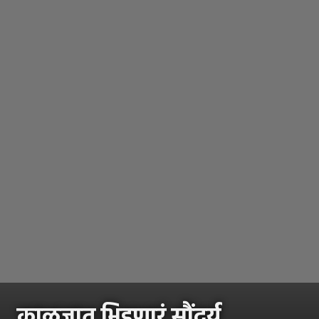
काळजात भिडणारं सौंदर्य