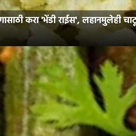
ासाठी करा 'भेंडी राईस', लहानमुलेही चाटू