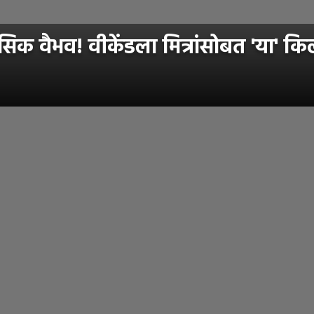
वैभव! वीकेंडला मित्रांसोबत 'या' किल्