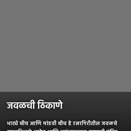
जवळची ठिकाणे
भाट्ये बीच आणि मांडवी बीच हे रत्नागिरीतील जवळचे