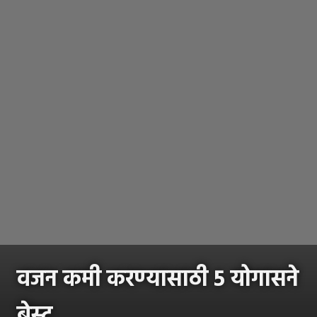
वजन कमी करण्यासाठी 5 योगासने
बेस्ट