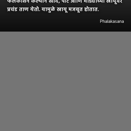
फलकासन केल्याने खांदे, पोट आणि मांड्यांच्या स्नायूंवर
प्रचंड ताण येतो. यामुळे स्नायू मजबूत होतात.
Phalakasana