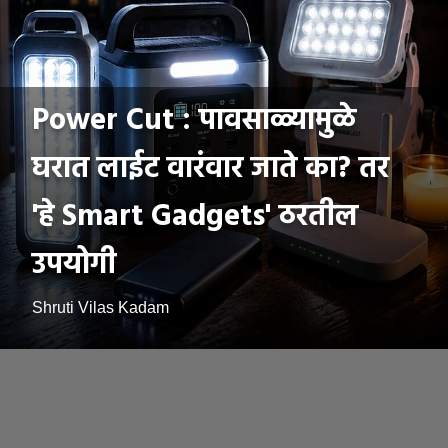
Power Cut : पावसाळ्यामुळे
घरात लाईट वारंवार जाते का? तर
'हे Smart Gadgets' ठरतील
उपयोगी
Shruti Vilas Kadam