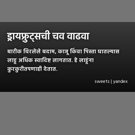
ड्रायफ्रुट्सची चव वाढवा
बारीक चिरलेले बदाम, काजू किंवा पिस्ता घातल्यास
लाडू अधिक स्वादिष्ट लागतात. हे लाडूंना
कुरकुरीतपणाही देतात.
sweets | yandex