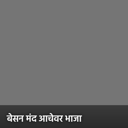
बेसन मंद आचेवर भाजा