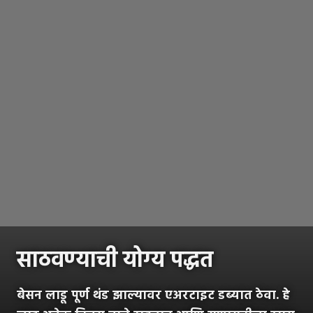
साठवण्याची योग्य पद्धत
बेसन लाडू पूर्ण थंड झाल्यावर एअरटाइट डब्यात ठेवा. हे