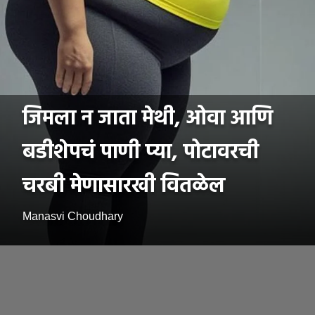
जिमला न जाता मेथी, ओवा आणि
बडीशेपचं पाणी प्या, पोटावरची
चरबी मेणासारखी वितळेल
Manasvi Choudhary