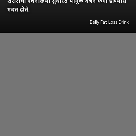
शरीराची पचनक्रिया सुधारते यामुळे वजन कमी होण्यास
मदत होते.
Belly Fat Loss Drink