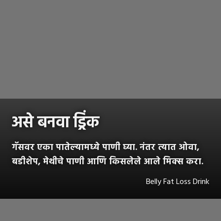
असे बनवा ड्रिंक
गॅसवर एका पातेल्यामध्ये पाणी घ्या. नंतर त्यात ओवा,
बडीशेप, मेथीचे पाणी आणि किसलेले आले मिक्स करा.
Belly Fat Loss Drink