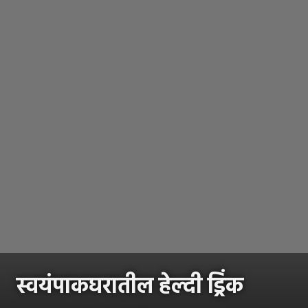
स्वयंपाकघरातील हेल्दी ड्रिंक