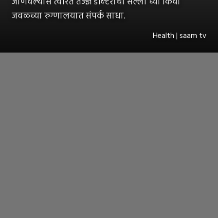
जाणवल्यास त्वरित तज्ज्ञ डॉक्टरांचा सल्ला घ्या किंवा
जवळच्या रुग्णालयात संपर्क साधा.
Health | saam tv