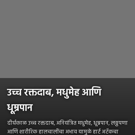
उच्च रक्तदाब, मधुमेह आणि
धूम्रपान
दीर्घकाळ उच्च रक्तदाब, अनियंत्रित मधुमेह, धूम्रपान, लठ्ठपणा
आणि शारीरिक हालचालींचा अभाव यामुळे हार्ट अटॅकचा