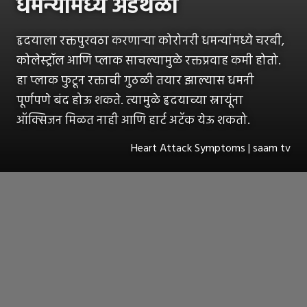
धमन्यांमध्ये अडथळा
हृदयाला रक्तपुरवठा करणाऱ्या कोरोनरी धमन्यांमध्ये चरबी,
कोलेस्ट्रॉल आणि प्लाक साचल्यामुळे रक्तप्रवाह कमी होतो.
हा प्लाक फुटून रक्ताची गुठळी तयार झाल्यास धमनी
पूर्णपणे बंद होऊ शकते. त्यामुळे हृदयाच्या स्नायूंना
ऑक्सिजन मिळत नाही आणि हार्ट अटॅक येऊ शकतो.
Heart Attack Symptoms | saam tv