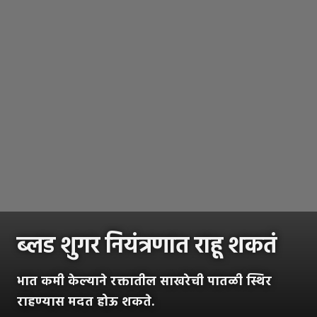
ब्लड शुगर नियंत्रणात राहू शकतं
भात कमी केल्याने रक्तातील साखरेची पातळी स्थिर
राहण्यास मदत होऊ शकते.