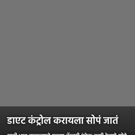
डाएट कंट्रोल करायला सोपं जातं