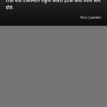
रात्री भात टाळल्याने एकूण कॅलरी इंटेक कमी ठेवणे सोपे
होते.
Rice | yandex