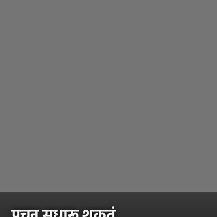
पचन सुधारू शकतं