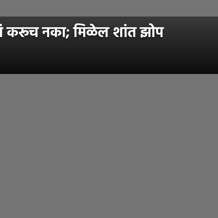
ामं करूच नका; मिळेल शांत झोप