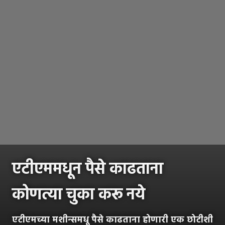
एटीएममधून पैसे काढताना
कोणत्या चुका करू नये
एटीएमच्या मशीन्समधू पैसे काढताना होणारी एक छोटीशी