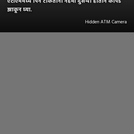
एटीएममध्ये पिन टाकताना नेहमी दुसऱ्या हाताने कीपॅड
झाकून घ्या.
Hidden ATM Camera