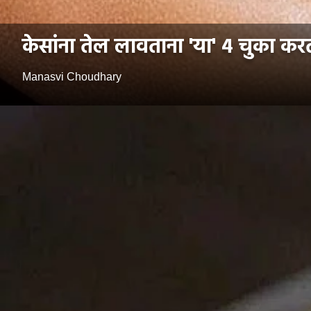
केसांना तेल लावताना 'या' ४ चुका 
Manasvi Choudhary