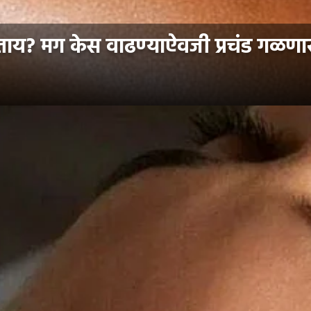
करताय? मग केस वाढण्याऐवजी प्रचंड ग