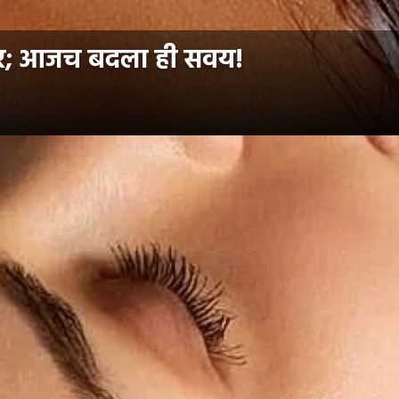
ळणार; आजच बदला ही सवय!