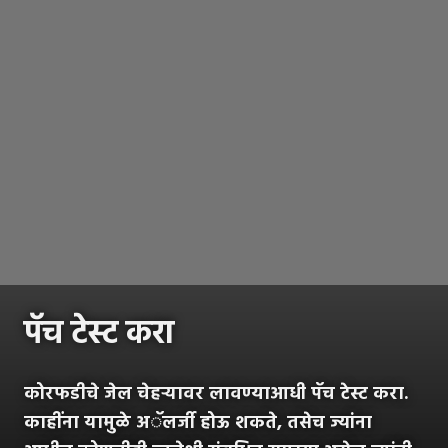
पॅच टेस्ट करा
कोरफडीचे जेल चेहऱ्यावर लावण्याआधी पॅच टेस्ट करा.
काहींना यामुळे अॅलर्जी होऊ शकते, तसेच ज्यांना