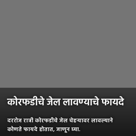
कोरफडीचे जेल लावण्याचे फायदे
दररोज रात्री कोरफडीचे जेल चेहऱ्यावर लावल्याने
कोणते फायदे होतात, जाणून घ्या.