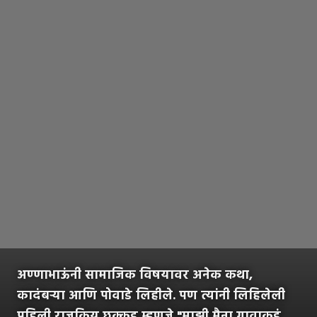
अण्णाभाऊंनी सामाजिक विषयावर अनेक कथा,
कादंबऱ्या आणि पोवाडे लिहीले. पण त्यांनी लिहिलेली
पहिली राजकिय छक्कड म्हणजे "माझी मैना गावाकडं