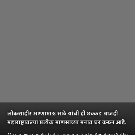
लोकशाहीर अण्णाभाऊ साठे यांची ही छक्कड आजही
महाराष्ट्रातल्या प्रत्येक माणसाच्या मनात घर करून आहे.
Mazi maina gavakad rahili song written by Annabhau Sathe