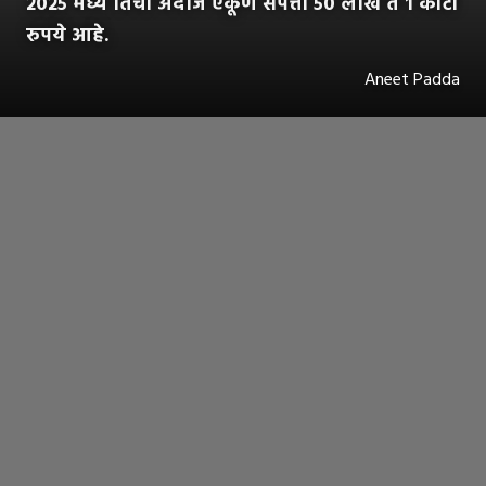
२०२५ मध्ये तिची अंदाजे एकूण संपत्ती ५० लाख ते १ कोटी
रुपये आहे.
Aneet Padda