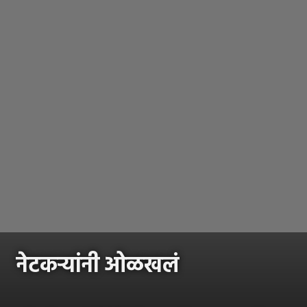
नेटकऱ्यांनी ओळखलं