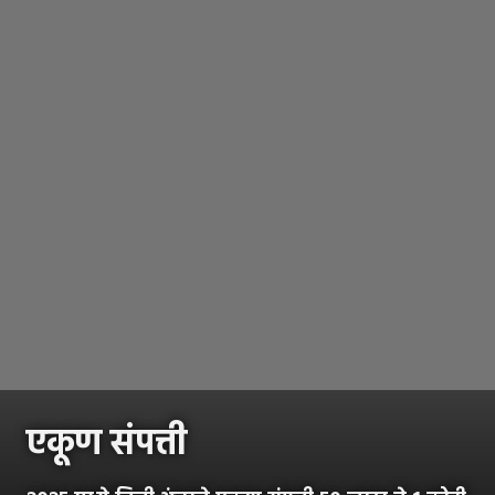
एकूण संपत्ती