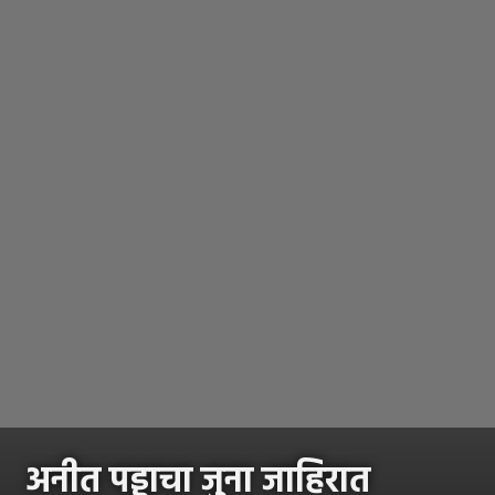
अनीत पड्डाचा जुना जाहिरात