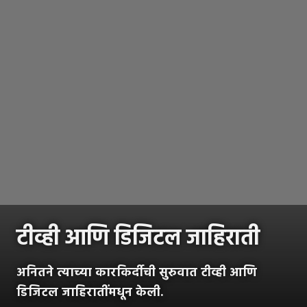
टीव्ही आणि डिजिटल जाहिराती
अनितने त्याच्या कारकिर्दीची सुरुवात टीव्ही आणि
डिजिटल जाहिरातींमधून केली.