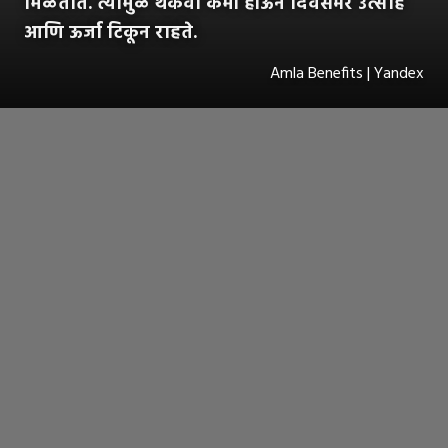
मिळतात. त्यामुळे थकवा कमी होऊन दिवसभर उत्साह
आणि ऊर्जा टिकून राहते.
Amla Benefits | Yandex