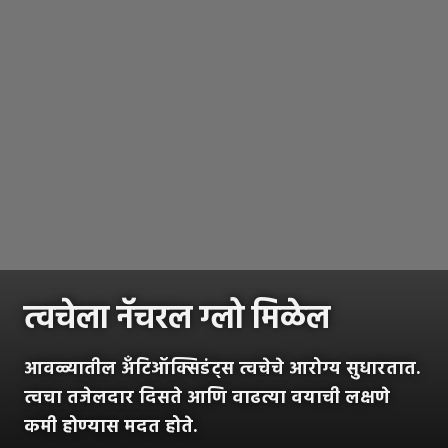
त्वचेला नॅचरल ग्लो मिळेल
आवळ्यातील अँटिऑक्सिडंट्स त्वचेचे आरोग्य सुधारतात.
त्वचा तजेलदार दिसते आणि वाढत्या वयाची लक्षणे
कमी होण्यास मदत होते.