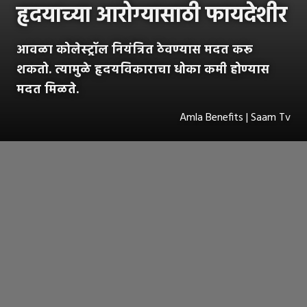
हृदयाच्या आरोग्यासाठी फायदेशीर
आवळा कोलेस्ट्रॉल नियंत्रित ठेवण्यास मदत करू
शकतो. त्यामुळे हृदयविकाराचा धोका कमी होण्यास
मदत मिळते.
Amla Benefits | Saam Tv